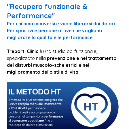
"Recupero funzionale &
Performance"
Per chi ama muoversi e vuole liberarsi dai dolori.
Per sportivi e persone attive che vogliono
migliorare la qualità e le performance
Treporti Clinic
è uno studio polifunzionale,
specializzato nella
prevenzione e nel trattamento
dei disturbi muscolo-scheletrici e nel
miglioramento dello stile di vita.