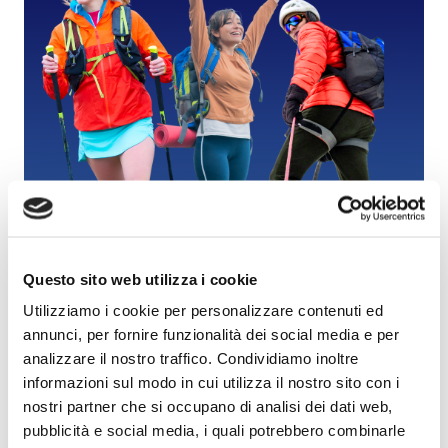
Questo sito web utilizza i cookie
OUTDOOR SPECIALIST
Utilizziamo i cookie per personalizzare contenuti ed
annunci, per fornire funzionalità dei social media e per
Outdoor Specialist
è un percorso dedicato alle
analizzare il nostro traffico. Condividiamo inoltre
attività outdoor come:
camminata sportiva,
informazioni sul modo in cui utilizza il nostro sito con i
trekking, hiking, alpinismo e viaggi
, che integra
nostri partner che si occupano di analisi dei dati web,
preparazione fisica, adattamento funzionale,
pubblicità e social media, i quali potrebbero combinarle
prevenzione e trattamento degli infortuni.
E' rivolto a